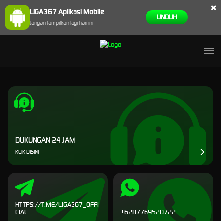
×
LIGA367 Aplikasi Mobile
UNDUH
Jangan tampilkan lagi hari ini
DUKUNGAN 24 JAM
KLIK DISINI
HTTPS://T.ME/LIGA367_OFFI
CIAL
+6287769520722