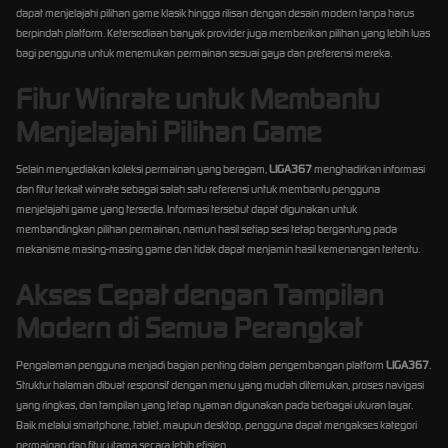
dapat menjelajahi pilihan game klasik hingga rilisan dengan desain modern tanpa harus
berpindah platform. Ketersediaan banyak provider juga memberikan pilihan yang lebih luas
bagi pengguna untuk menemukan permainan sesuai gaya dan preferensi mereka.
Fitur Winrate untuk Membantu
Menjelajahi Pilihan Game
Selain menyediakan koleksi permainan yang beragam,
LIGA367
menghadirkan informasi
dan fitur terkait winrate sebagai salah satu referensi untuk membantu pengguna
menjelajahi game yang tersedia. Informasi tersebut dapat digunakan untuk
membandingkan pilihan permainan, namun hasil setiap sesi tetap bergantung pada
mekanisme masing-masing game dan tidak dapat menjamin hasil kemenangan tertentu.
Akses Cepat dengan Tampilan
Modern di Semua Perangkat
Pengalaman pengguna menjadi bagian penting dalam pengembangan platform
LIGA367
.
Struktur halaman dibuat responsif dengan menu yang mudah ditemukan, proses navigasi
yang ringkas, dan tampilan yang tetap nyaman digunakan pada berbagai ukuran layar.
Baik melalui smartphone, tablet, maupun desktop, pengguna dapat mengakses kategori
permainan dan fitur utama secara lebih efisien.