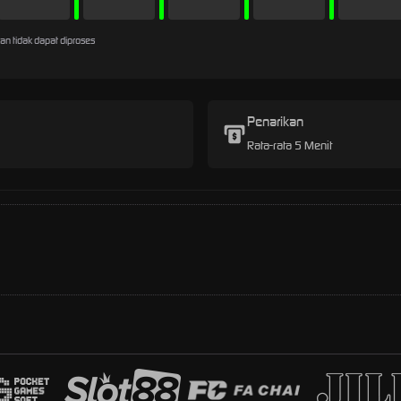
an tidak dapat diproses
Penarikan
Rata-rata 5 Menit