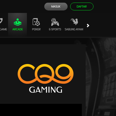
MASUK
DAFTAR
 GAME
ARCADE
POKER
E-SPORTS
SABUNG AYAM
PROMOSI