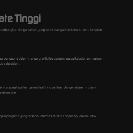
ate Tinggi
dikembangkan dengan akses yang cepat, navigasi sederhana, serta tampilan
 bagi pengguna dalam mengatur aktivitas bermain sesuai kebutuhan masing-
a satu sistem.
 menjelajahi pilihan game klasik hingga rilisan dengan desain modern
ensi mereka.
jelajahi game yang tersedia. Informasi tersebut dapat digunakan untuk