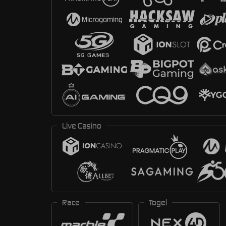
Live Casino
Race
Togel