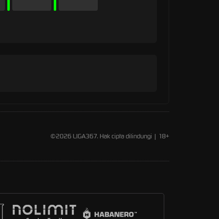
©2026 LIGA367. Hak cipta dilindungi | 18+