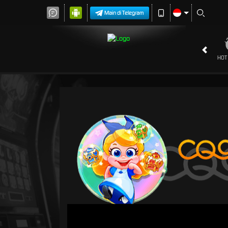
Main di Telegram
HOT