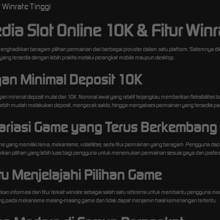
r Winrate Tinggi
dia Slot Online 10K & Fitur Winr
menghadirkan beragam pilihan permainan dari berbagai provider dalam satu platform. Sistemnya 
yang tersedia dengan lebih praktis melalui perangkat mobile maupun desktop.
gan Minimal Deposit 10K
n minimal deposit mulai dari 10K. Nominal awal yang relatif terjangkau memberikan fleksibilitas
 lebih mudah melakukan deposit, mengecek saldo, hingga mengakses permainan yang tersedia pad
ariasi Game yang Terus Berkembang
 yang memiliki tema, mekanisme, volatilitas, serta fitur permainan yang beragam. Pengguna dapat
rikan pilihan yang lebih luas bagi pengguna untuk menemukan permainan sesuai gaya dan prefer
u Menjelajahi Pilihan Game
an informasi dan fitur terkait winrate sebagai salah satu referensi untuk membantu pengguna men
tung pada mekanisme masing-masing game dan tidak dapat menjamin hasil kemenangan tertentu.