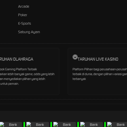
Arcade
Poker
E-Sports
Sabung Ayam
RUHAN OLAHRAGA
TARUHAN LIVE KASINO
ook Gaming Platform Terbaik
Platform Pilihan bagi perusahaan-perusa
kan lebih banyak game, odds yang lebih
terbaik di dunia, dengan pilihan variasi g
 dan menyediakan pilihan yang lebih
terbanyak
untuk pemain.