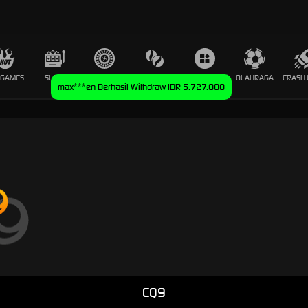
 GAMES
SLOTS
LIVE CASINO
RACE
TOGEL
OLAHRAGA
CRASH
max***en Berhasil Withdraw IDR 5.727.000
CQ9