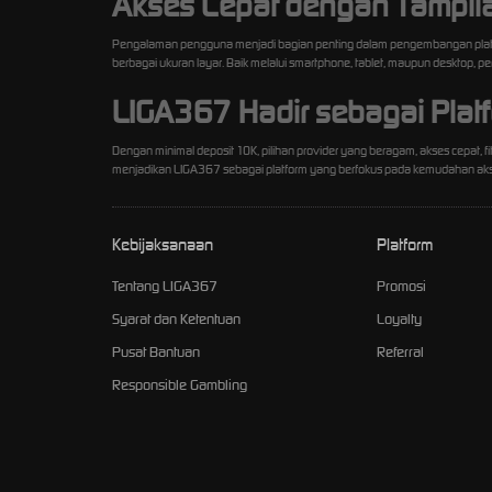
Akses Cepat dengan Tampil
Pengalaman pengguna menjadi bagian penting dalam pengembangan pla
berbagai ukuran layar. Baik melalui smartphone, tablet, maupun desktop, p
LIGA367 Hadir sebagai Platf
Dengan minimal deposit 10K, pilihan provider yang beragam, akses cepat, fi
menjadikan LIGA367 sebagai platform yang berfokus pada kemudahan akses
Kebijaksanaan
Platform
Tentang LIGA367
Promosi
Syarat dan Ketentuan
Loyalty
Pusat Bantuan
Referral
Responsible Gambling