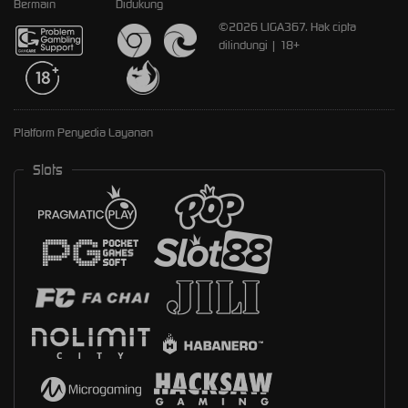
Bermain
Didukung
©2026 LIGA367. Hak cipta
dilindungi | 18+
Platform Penyedia Layanan
Slots