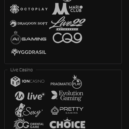
Live Casino