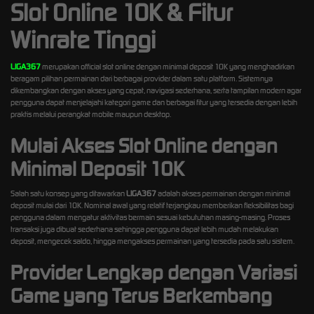
Slot Online 10K & Fitur
Winrate Tinggi
LIGA367
merupakan official slot online dengan minimal deposit 10K yang menghadirkan
beragam pilihan permainan dari berbagai provider dalam satu platform. Sistemnya
dikembangkan dengan akses yang cepat, navigasi sederhana, serta tampilan modern agar
pengguna dapat menjelajahi kategori game dan berbagai fitur yang tersedia dengan lebih
praktis melalui perangkat mobile maupun desktop.
Mulai Akses Slot Online dengan
Minimal Deposit 10K
Salah satu konsep yang ditawarkan
LIGA367
adalah akses permainan dengan minimal
deposit mulai dari 10K. Nominal awal yang relatif terjangkau memberikan fleksibilitas bagi
pengguna dalam mengatur aktivitas bermain sesuai kebutuhan masing-masing. Proses
transaksi juga dibuat sederhana sehingga pengguna dapat lebih mudah melakukan
deposit, mengecek saldo, hingga mengakses permainan yang tersedia pada satu sistem.
Provider Lengkap dengan Variasi
Game yang Terus Berkembang