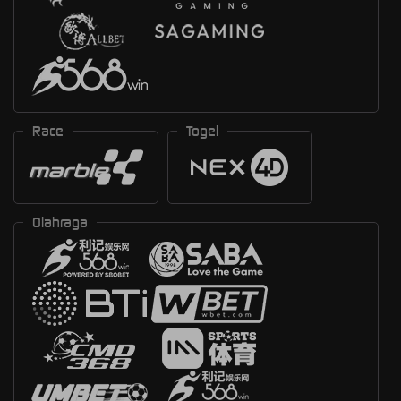
Race
Togel
Olahraga