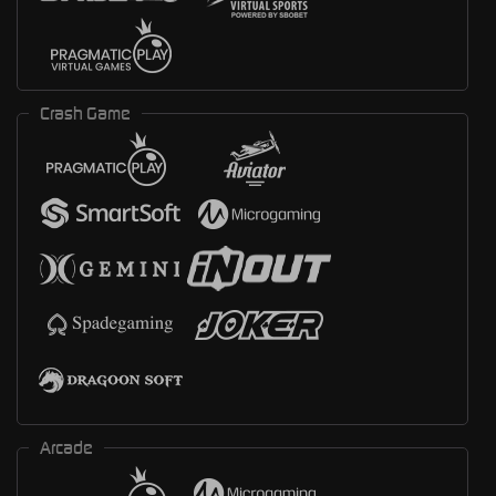
Crash Game
Arcade