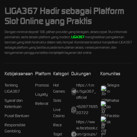
LIGA367 Hadir sebagai Platform
Slot Online yang Praktis
Dengan minimal deposit 10K, pilihan provider yang beragam, akses cepat, fitur informasi
permainan, serta desain platform yang modern,
LIGA367
menghadirkan pengalaman
bermain yang lebih terstruktur dalam satu tempat. Kombinasi tersebut menjadikan LIGA367
sebagai platform yang berfokus pada kemudahan akses, variasi permainan, dan
kenyamanan pengguna ketika menjelajahi layanan slot online.
Kebijaksanaan
Platform
Kategori
Dukungan
Komunitas
Tentang
Promosi
Hot
https://t.m
Telegra
LIGA367
Games
e/liga367_
m
Loyalty
official
Syarat dan
Slots
Whatsa
Referral
Ketentuan
+62877695
pp
Live
20722
Pusat Bantuan
Casino
Facebo
https://ww
ok
Responsible
Race
w.facebook.c
Gambling
Togel
om/groups/