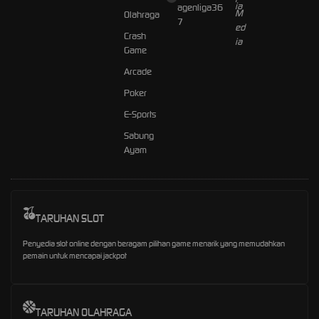
agenliga36
Olahraga
7
Crash
Game
Arcade
Poker
E-Sports
Sabung
Ayam
TARUHAN SLOT
Penyedia slot online dengan beragam pilihan game menarik yang memudahkan
pemain untuk mencapai jackpot
TARUHAN OLAHRAGA