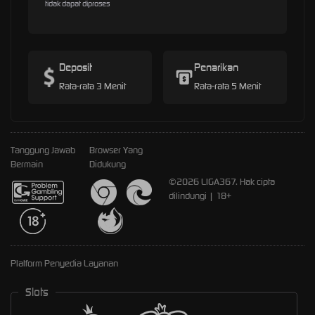
tidak dapat diproses
Deposit
Penarikan
Rata-rata 3 Menit
Rata-rata 5 Menit
Tanggung Jawab
Browser Yang
Bermain
Didukung
©2026 LIGA367. Hak cipta
dilindungi | 18+
Platform Penyedia Layanan
Slots