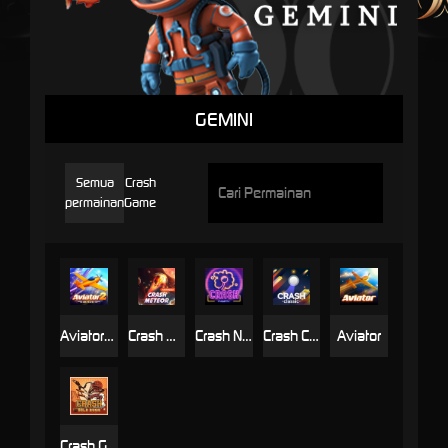
GEMINI
Semua
Crash
permainan
Game
Aviator2-Sky Elite
Crash Meteor
Crash Neon
Crash Classic
Aviator
Crash Gold Rush