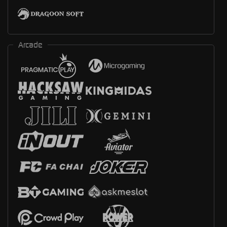
Arcade