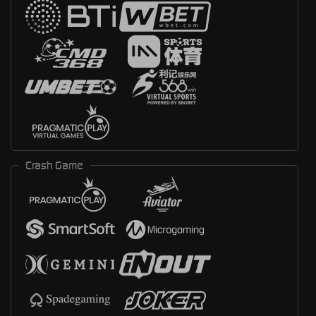
Crash Game