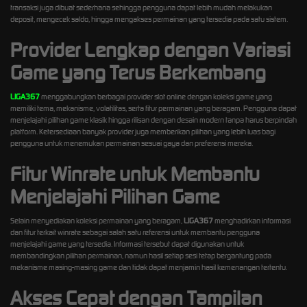
transaksi juga dibuat sederhana sehingga pengguna dapat lebih mudah melakukan
deposit, mengecek saldo, hingga mengakses permainan yang tersedia pada satu sistem.
Provider Lengkap dengan Variasi
Game yang Terus Berkembang
LIGA367
menggabungkan berbagai provider slot online dengan koleksi game yang
memiliki tema, mekanisme, volatilitas, serta fitur permainan yang beragam. Pengguna dapat
menjelajahi pilihan game klasik hingga rilisan dengan desain modern tanpa harus berpindah
platform. Ketersediaan banyak provider juga memberikan pilihan yang lebih luas bagi
pengguna untuk menemukan permainan sesuai gaya dan preferensi mereka.
Fitur Winrate untuk Membantu
Menjelajahi Pilihan Game
Selain menyediakan koleksi permainan yang beragam,
LIGA367
menghadirkan informasi
dan fitur terkait winrate sebagai salah satu referensi untuk membantu pengguna
menjelajahi game yang tersedia. Informasi tersebut dapat digunakan untuk
membandingkan pilihan permainan, namun hasil setiap sesi tetap bergantung pada
mekanisme masing-masing game dan tidak dapat menjamin hasil kemenangan tertentu.
Akses Cepat dengan Tampilan