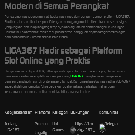
Modern di Semua Perangkat
Pengalaman pengguna menjadi bagian penting dalam pengembangan platform
LIGA367
.
Struktur halaman dibuat responsif dengan menu yang mudah ditemukan, proses navigasi
yang ringkas, dan tampilan yang tetap nyaman digunakan pada berbagai ukuran layar.
Baik melalui smartphone, tablet, maupun desktop, pengguna dapat mengakses kategori
permainan dan fitur utama secara lebih efisien.
LIGA367 Hadir sebagai Platform
Slot Online yang Praktis
Dengan minimal deposit 10K, pilihan provider yang beragam, akses cepat, fitur informasi
permainan, serta desain platform yang modern,
LIGA367
menghadirkan pengalaman
bermain yang lebih terstruktur dalam satu tempat. Kombinasi tersebut menjadikan LIGA367
sebagai platform yang berfokus pada kemudahan akses, variasi permainan, dan
kenyamanan pengguna ketika menjelajahi layanan slot online.
Kebijaksanaan
Platform
Kategori
Dukungan
Komunitas
Tentang
Promosi
Hot
https://t.m
Telegra
LIGA367
Games
e/liga367_
m
Loyalty