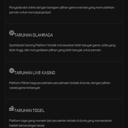
Penyedia slot online dengan beragam pilihan game menarik yang memudahkan
pemain untuk mencapai jackpot
TARUHAN OLAHRAGA
Sportsbook Gaming Platform Terbaik menawarkan lebih banyak game, odds yang
lebih tinggi, dan menyediakan pilihan yang lebih banyak untuk pemain.
TARUHAN LIVE KASINO
Platform Pilihan bagi perusahaan-perusahaan terbaik di dunia, dengan pilihan
variasi game terbanyak
TARUHAN TOGEL
Platform togel yang menarik dari perusahan terbaik di dunia yang menawarkan
hadiah kemenangan besar