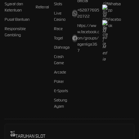
official
Syarat dan
Slots
Whatsa
Referral
Ketentuan
+62877695
pp
Live
20722
Pusat Bantuan
Casino
Facebo
https://ww
ok
Responsible
Race
w.facebook.c
Gambling
Togel
om/groups/
agenliga36
Olahraga
7
Crash
Game
Arcade
Poker
E-Sports
Sabung
Ayam
TARUHAN SLOT