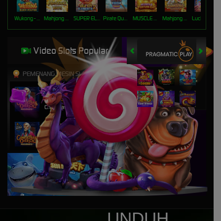
Wukong - Black Scatter
Mahjong Ways
SUPER ELEMENTS 2
Pirate Quest 1000
MUSCLE FORTUNE CAT
Mahjong Legend
Lucky Neko
Video Slots Popular
PEMENANG MESIN SLOT
yudhi****3
IDR
10,326,000.00
Christmas Carol Megaways
yudhi****3
IDR
3,798,000.00
Christmas Carol Megaways
yudhi****3
IDR
3,605,000.00
Christmas Carol Megaways
yudhi****3
IDR
2,709,000.00
Christmas Carol Megaways
UNDUH