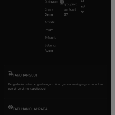
Olahraga
groups/a
Crash
genliga3
Game
67
Arcade
Poker
E-Sports
Sabung
Ayam
TARUHAN SLOT
Penyedia slot online dengan beragam pilihan game menarik yang memudahkan
pemain untuk mencapai jackpot
TARUHAN OLAHRAGA