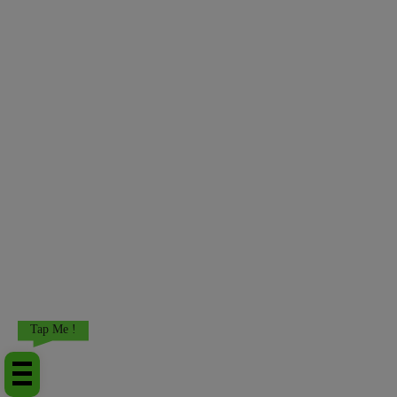
Tap Me !