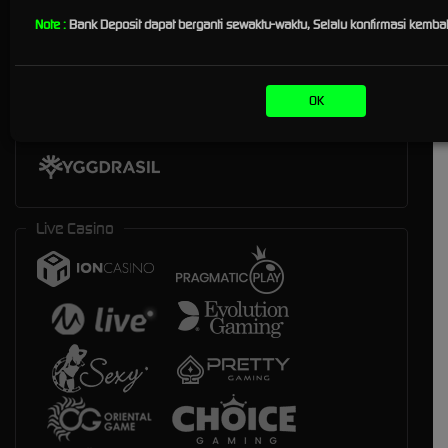
Note :
Bank Deposit dapat berganti sewaktu-waktu, Selalu konfirmasi kembal
OK
Live Casino