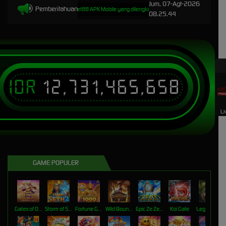
Jum, 07-Agt-2026
Pemberitahuan
 Slot Link Alternatif tersedia Bet88 APK Mobile yang dilengkapi KingSlot99 RTP Live serta Ratu9
08.25.44
IDR
12,731,465,658
Li
GAME POPULER
Gates of Olympus POP
Storm of Seth 2
Fortune Garuda 1000
Wild Bounty Showdown
Epic Ze Zeus
Koi Gate
Legacy of Kong Maxways