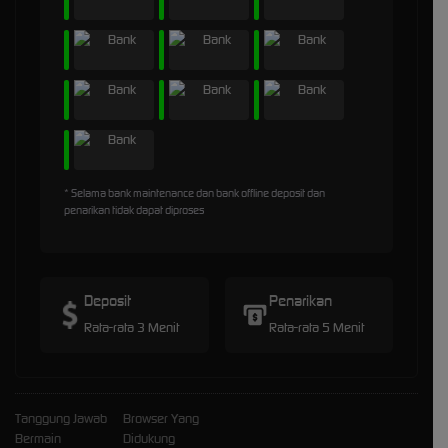
* Selama bank maintenance dan bank offline deposit dan
penarikan tidak dapat diproses
Deposit
Penarikan
Rata-rata 3 Menit
Rata-rata 5 Menit
Tanggung Jawab
Browser Yang
Bermain
Didukung