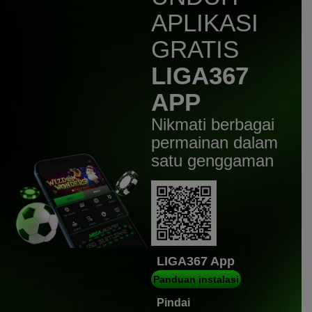
yudhi****3
APLIKASI
IDR
2,460,000.00
Christmas Carol Megaways
GRATIS
yudhi****3
LIGA367
IDR
2,134,000.00
Christmas Carol Megaways
APP
yudhi****3
Nikmati berbagai
IDR
1,905,000.00
Christmas Carol Megaways
permainan dalam
satu genggaman
yudhi****3
IDR
1,731,000.00
Christmas Carol Megaways
lati****2
IDR
1,624,050.00
Gates of Olympus Super
Scatter
LIGA367 App
yudhi****3
Panduan instalasi
IDR
1,545,000.00
Christmas Carol Megaways
Pindai