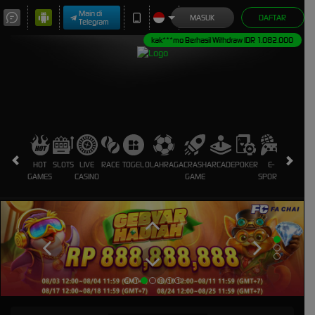
Main di
MASUK
DAFTAR
Telegram
kak***mo Berhasil Withdraw IDR 1.082.000
HOT
SLOTS
LIVE
RACE
TOGEL
OLAHRAGA
CRASH
ARCADE
POKER
E-
SABUNG
GAMES
CASINO
GAME
SPORTS
AYAM