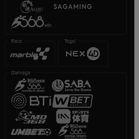
Race
Togel
Olahraga