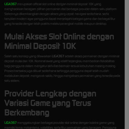
LIGA367
merupakan official slot online dengan minimal deposit 10K yang
menghadirkan beragam pilihan permainan dari berbagai provider dalam satu platform.
Sistemnya dikembangkan dengan akses yang cepat, navigasi sederhana, serta
tampilan modern agar pengguna dapat menjelajahi kategori game dan berbagai fitur
yang tersedia dengan lebih praktis melalui perangkat mobile maupun desktop.
Mulai Akses Slot Online dengan
Minimal Deposit 10K
Salah satu konsep yang ditawarkan
LIGA367
adalah akses permainan dengan minimal
deposit mulai dari 10K. Nominal awal yang relatif terjangkau memberikan fleksibilitas
bagi pengguna dalam mengatur aktivitas bermain sesuai kebutuhan masing-masing.
Proses transaksi juga dibuat sederhana sehingga pengguna dapat lebih mudah
melakukan deposit, mengecek saldo, hingga mengakses permainan yang tersedia pada
satu sistem.
Provider Lengkap dengan
Variasi Game yang Terus
Berkembang
LIGA367
menggabungkan berbagai provider slot online dengan koleksi game yang
memiliki tema, mekanisme, volatilitas, serta fitur permainan yang beragam. Pengguna