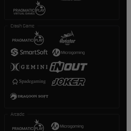
Crash Game
Arcade