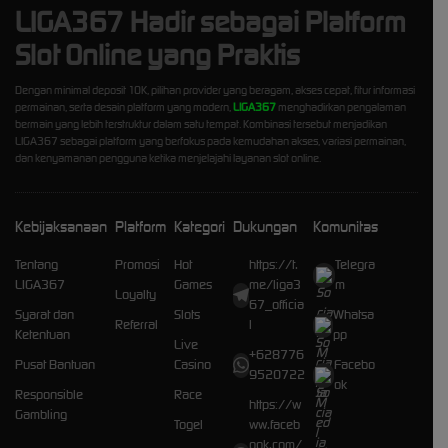
LIGA367 Hadir sebagai Platform
Slot Online yang Praktis
Dengan minimal deposit 10K, pilihan provider yang beragam, akses cepat, fitur informasi
permainan, serta desain platform yang modern,
LIGA367
menghadirkan pengalaman
bermain yang lebih terstruktur dalam satu tempat. Kombinasi tersebut menjadikan
LIGA367 sebagai platform yang berfokus pada kemudahan akses, variasi permainan,
dan kenyamanan pengguna ketika menjelajahi layanan slot online.
Kebijaksanaan
Platform
Kategori
Dukungan
Komunitas
Tentang
Promosi
Hot
https://t.
Telegra
LIGA367
Games
me/liga3
m
Loyalty
67_officia
Syarat dan
Slots
Whatsa
Referral
l
Ketentuan
pp
Live
+628776
Pusat Bantuan
Casino
Facebo
9520722
ok
Responsible
Race
https://w
Gambling
Togel
ww.faceb
ook.com/