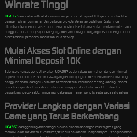
Winrate Tinggi
LIGA367
merupakan official slot online dengan minimal deposit 10K yang menghadirkan
beragam pilihan permainan dari berbagai provider dalam satu platform. Sistemnya
dikembangkan dengan akses yang cepat, navigasi sederhana, serta tampilan modern agar
pengguna dapat menjelajahi kategori game dan berbagai fitur yang tersedia dengan lebih
praktis melalui perangkat mobile maupun desktop.
Mulai Akses Slot Online dengan
Minimal Deposit 10K
Salah satu konsep yang ditawarkan
LIGA367
adalah akses permainan dengan minimal
deposit mulai dari 10K. Nominal awal yang relatif terjangkau memberikan fleksibilitas bagi
pengguna dalam mengatur aktivitas bermain sesuai kebutuhan masing-masing. Proses
transaksi juga dibuat sederhana sehingga pengguna dapat lebih mudah melakukan
deposit, mengecek saldo, hingga mengakses permainan yang tersedia pada satu sistem.
Provider Lengkap dengan Variasi
Game yang Terus Berkembang
LIGA367
menggabungkan berbagai provider slot online dengan koleksi game yang
memiliki tema, mekanisme, volatilitas, serta fitur permainan yang beragam. Pengguna dapat