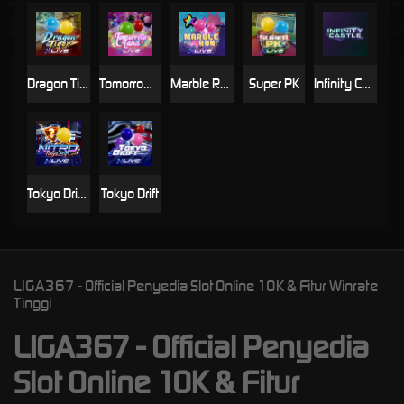
Dragon Tiger
Tomorrow land
Marble Run
Super PK
Infinity Castle
Tokyo Drift Nitro
Tokyo Drift
LIGA367 - Official Penyedia Slot Online 10K & Fitur Winrate
Tinggi
LIGA367 - Official Penyedia
Slot Online 10K & Fitur