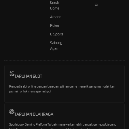
Crash
Game
Arcade
Poker
E-Sports
Sabung
Ayam
TARUHAN SLOT
Penyedia slot online dengan beragam pilihan game menarik yang memudahkan
pemain untuk mencapai jackpot
TARUHAN OLAHRAGA
Sportsbook Gaming Platform Terbaik menawarkan lebih banyak game, odds yang