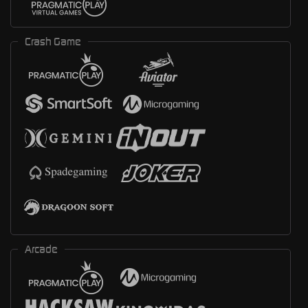
Crash Game
Arcade