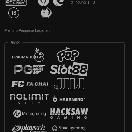
dilindungi | 18+
Platform Penyedia Layanan
Slots