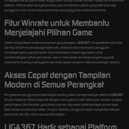
menjelajahi pilihan game klasik hingga rilisan dengan desain modern tanpa harus berpindah
platform. Ketersediaan banyak provider juga memberikan pilihan yang lebih luas bagi
pengguna untuk menemukan permainan sesuai gaya dan preferensi mereka.
Fitur Winrate untuk Membantu
Menjelajahi Pilihan Game
Selain menyediakan koleksi permainan yang beragam,
LIGA367
menghadirkan informasi
dan fitur terkait winrate sebagai salah satu referensi untuk membantu pengguna
menjelajahi game yang tersedia. Informasi tersebut dapat digunakan untuk
membandingkan pilihan permainan, namun hasil setiap sesi tetap bergantung pada
mekanisme masing-masing game dan tidak dapat menjamin hasil kemenangan tertentu.
Akses Cepat dengan Tampilan
Modern di Semua Perangkat
Pengalaman pengguna menjadi bagian penting dalam pengembangan platform
LIGA367
.
Struktur halaman dibuat responsif dengan menu yang mudah ditemukan, proses navigasi
yang ringkas, dan tampilan yang tetap nyaman digunakan pada berbagai ukuran layar.
Baik melalui smartphone, tablet, maupun desktop, pengguna dapat mengakses kategori
permainan dan fitur utama secara lebih efisien.
LIGA367 Hadir sebagai Platform