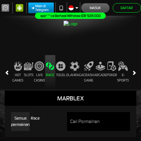
Main di
MASUK
DAFTAR
Telegram
ape***ca Berhasil Withdraw IDR 928.000
HOT
SLOTS
LIVE
RACE
TOGEL
OLAHRAGA
CRASH
ARCADE
POKER
E-
SABUN
GAMES
CASINO
GAME
SPORTS
AYAM
MARBLEX
Semua
Race
permainan