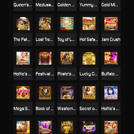
Queen's Bow
Medusa’s Blessing
Golden Kitty
Yummy Kitchen
Gold Mine Rush
The Fates of Sisters
Lost Treasure
Toy of Legend
Hot Safari Run
Jam Crush
Hottie’s Vacation
Festival of the Dead
Pirate's Treasure
Lucky Goldbar
Buffalo Begins
Mega Sevens
Book of Pharaoh
Western Sherrif
Secret of Goddess
Hottie’s Paradise