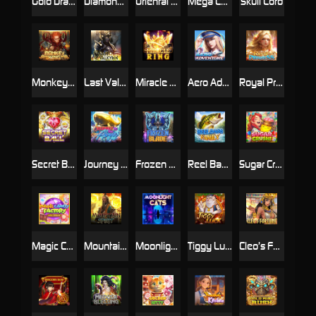
Gold Dragon
Diamond Mask
Oriental Treasures
Mega Cave
Skull Lord
Monkey King
Last Valkyrie
Miracle Ring
Aero Adventure
Royal Princess
Secret Ball
Journey to the Abyss
Frozen Blade
Reel Bass Family
Sugar Crush!
Magic Candy Factory
Mountain Spirit
Moonlight Cats
Tiggy Luck
Cleo’s Fortune