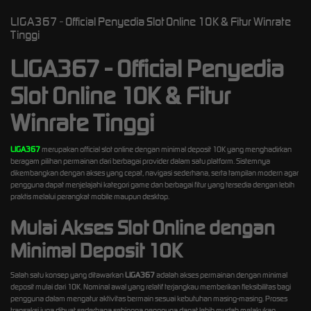
LIGA367 - Official Penyedia Slot Online 10K & Fitur Winrate
Tinggi
LIGA367 - Official Penyedia
Slot Online 10K & Fitur
Winrate Tinggi
LIGA367
merupakan official slot online dengan minimal deposit 10K yang menghadirkan
beragam pilihan permainan dari berbagai provider dalam satu platform. Sistemnya
dikembangkan dengan akses yang cepat, navigasi sederhana, serta tampilan modern agar
pengguna dapat menjelajahi kategori game dan berbagai fitur yang tersedia dengan lebih
praktis melalui perangkat mobile maupun desktop.
Mulai Akses Slot Online dengan
Minimal Deposit 10K
Salah satu konsep yang ditawarkan
LIGA367
adalah akses permainan dengan minimal
deposit mulai dari 10K. Nominal awal yang relatif terjangkau memberikan fleksibilitas bagi
pengguna dalam mengatur aktivitas bermain sesuai kebutuhan masing-masing. Proses
transaksi juga dibuat sederhana sehingga pengguna dapat lebih mudah melakukan