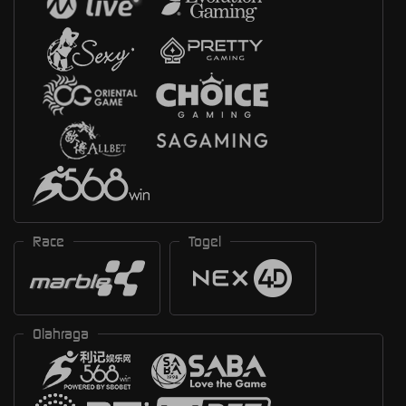
Race
Togel
Olahraga