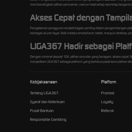
membandingkan pilihan permainan, namun hasil setiap sesi tetap bergan
Akses Cepat dengan Tampil
Pengalaman pengguna menjadi bagian penting dalam pengembangan pla
berbagai ukuran layar. Baik melalui smartphone, tablet, maupun desktop, p
LIGA367 Hadir sebagai Platf
Dengan minimal deposit 10K, pilihan provider yang beragam, akses cepat, fi
menjadikan LIGA367 sebagai platform yang berfokus pada kemudahan akses
Kebijaksanaan
Platform
Tentang LIGA367
Promosi
Syarat dan Ketentuan
Loyalty
Pusat Bantuan
Referral
Responsible Gambling