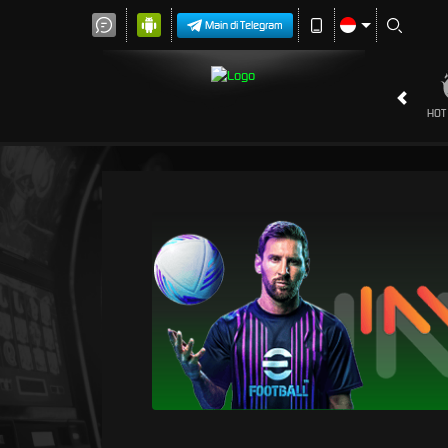
Main di Telegram
HOT