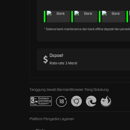
* Selama bank maintenance dan bank offline deposit dan penarik
Deposit
Rata-rata 3 Menit
Tanggung Jawab Bermain
Browser Yang Didukung
Platform Penyedia Layanan