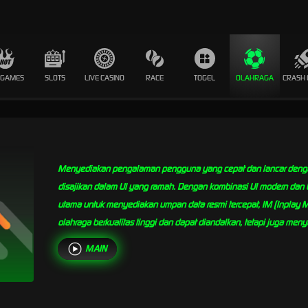
 GAMES
SLOTS
LIVE CASINO
RACE
TOGEL
OLAHRAGA
CRASH
xin***an Berhasil Withdraw IDR 1.110.000
Menyediakan pengalaman pengguna yang cepat dan lancar dengan 
disajikan dalam UI yang ramah. Dengan kombinasi UI modern dan
utama untuk menyediakan umpan data resmi tercepat, IM (Inplay 
olahraga berkualitas tinggi dan dapat diandalkan, tetapi juga me
MAIN