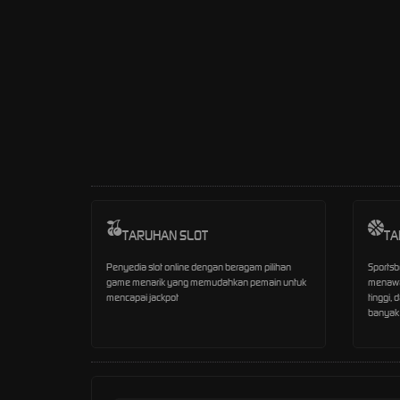
TARUHAN SLOT
TA
Penyedia slot online dengan beragam pilihan
Sportsb
game menarik yang memudahkan pemain untuk
menawar
mencapai jackpot
tinggi,
banyak 