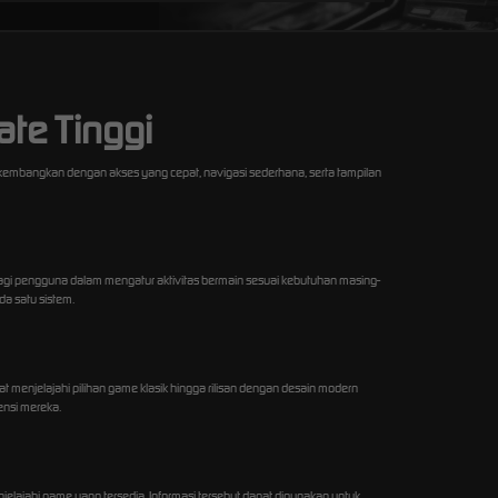
ate Tinggi
dikembangkan dengan akses yang cepat, navigasi sederhana, serta tampilan
 bagi pengguna dalam mengatur aktivitas bermain sesuai kebutuhan masing-
a satu sistem.
 menjelajahi pilihan game klasik hingga rilisan dengan desain modern
ensi mereka.
jelajahi game yang tersedia. Informasi tersebut dapat digunakan untuk