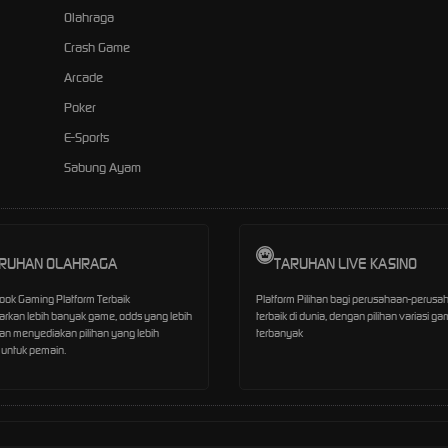
Olahraga
Crash Game
Arcade
Poker
E-Sports
Sabung Ayam
RUHAN OLAHRAGA
TARUHAN LIVE KASINO
ook Gaming Platform Terbaik
Platform Pilihan bagi perusahaan-perusa
kan lebih banyak game, odds yang lebih
terbaik di dunia, dengan pilihan variasi g
 dan menyediakan pilihan yang lebih
terbanyak
untuk pemain.