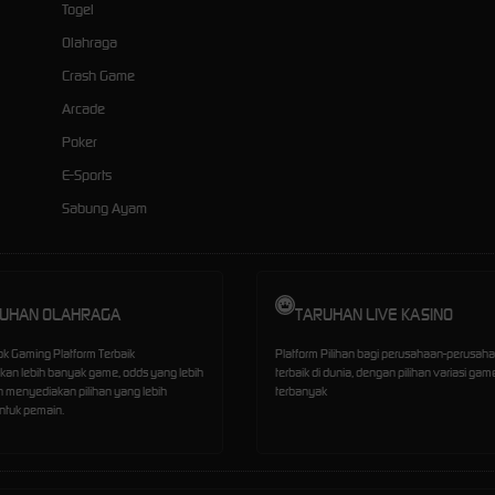
Togel
Olahraga
Crash Game
Arcade
Poker
E-Sports
Sabung Ayam
UHAN OLAHRAGA
TARUHAN LIVE KASINO
k Gaming Platform Terbaik
Platform Pilihan bagi perusahaan-perusah
an lebih banyak game, odds yang lebih
terbaik di dunia, dengan pilihan variasi gam
an menyediakan pilihan yang lebih
terbanyak
ntuk pemain.