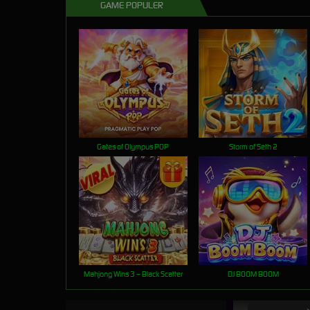
GAME POPULER
Gates of Olympus POP
Storm of Seth 2
Mahjong Wins 3 – Black Scatter
DJ BOOM BOOM