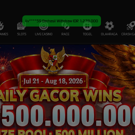
GAMES
SLOTS
LIVE CASINO
RACE
TOGEL
OLAHRAGA
CRASH 
liv****59 Berhasil Withdraw IDR 1.278.000