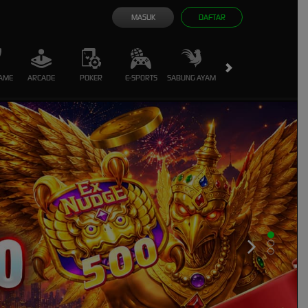
MASUK
DAFTAR
GAME
ARCADE
POKER
E-SPORTS
SABUNG AYAM
PROMOSI