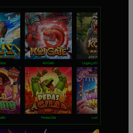
Zeus
Koi Gate
Legacy of Kong Maxways
dito
Pedas Gila
Lucky Neko