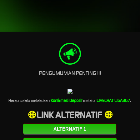
PENGUMUMAN PENTING !!!
Harap selalu melakukan
Konfirmasi Deposit
melalui
LIVECHAT LIGA367
.
🌐
LINK ALTERNATIF
🌐
ALTERNATIF 1