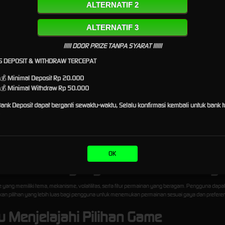
ALTERNATIF 2
ALTERNATIF 3
 Winrate Tinggi
!!!!! DOOR PRIZE TANPA SYARAT !!!!!!
S DEPOSIT & WITHDRAW TERCEPAT
ia Slot Online 10K & Fitur Winr
💰
Minimal Deposit Rp 20.000
💰
Minimal Withdraw Rp 50.000
enghadirkan beragam pilihan permainan dari berbagai provider dalam satu platform. Sistemnya di
ng tersedia dengan lebih praktis melalui perangkat mobile maupun desktop.
ank Deposit dapat berganti sewaktu-waktu, Selalu konfirmasi kembali untuk bank t
gan Minimal Deposit 10K
minimal deposit mulai dari 10K. Nominal awal yang relatif terjangkau memberikan fleksibilitas 
ebih mudah melakukan deposit, mengecek saldo, hingga mengakses permainan yang tersedia pada
OK
riasi Game yang Terus Berkembang
ang memiliki tema, mekanisme, volatilitas, serta fitur permainan yang beragam. Pengguna dapat 
ikan pilihan yang lebih luas bagi pengguna untuk menemukan permainan sesuai gaya dan preferen
u Menjelajahi Pilihan Game