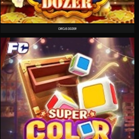
CIRCUS DOZER