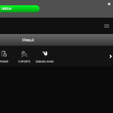
×
UNDUH
Masuk
POKER
E-SPORTS
SABUNG AYAM