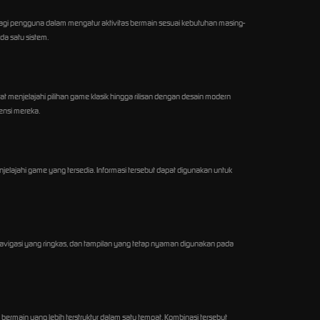
s bagi pengguna dalam mengatur aktivitas bermain sesuai kebutuhan masing-
a satu sistem.
t menjelajahi pilihan game klasik hingga rilisan dengan desain modern
ensi mereka.
jelajahi game yang tersedia. Informasi tersebut dapat digunakan untuk
navigasi yang ringkas, dan tampilan yang tetap nyaman digunakan pada
rmain yang lebih terstruktur dalam satu tempat. Kombinasi tersebut