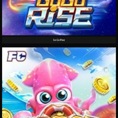
Go Go Rise