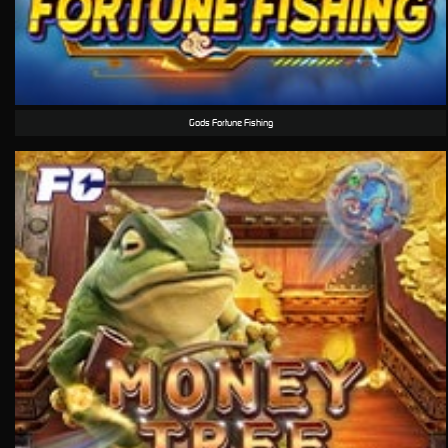
Gods Fortune Fishing