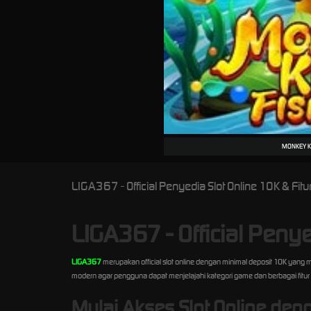
MONKEY K
LIGA367 - Official Penyedia Slot Online 10K & Fitu
LIGA367 - Official Penye
LIGA367
merupakan official slot online dengan minimal deposit 10K yang
modern agar pengguna dapat menjelajahi kategori game dan berbagai fitur 
Mulai Akses Slot Online den