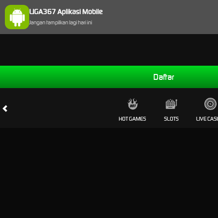
LIGA367 Aplikasi Mobile
Jangan tampilkan lagi hari ini
Daftar
HOT GAMES
SLOTS
LIVE CAS