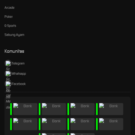
Arcade
Poker
E-Sports
Sabung Ayam
Komunitas
Telegram
Whatsapp
Facebook