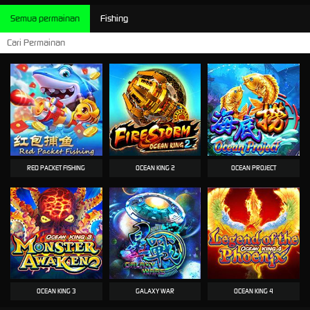
Semua permainan
Fishing
RED PACKET FISHING
OCEAN KING 2
OCEAN PROJECT
OCEAN KING 3
GALAXY WAR
OCEAN KING 4