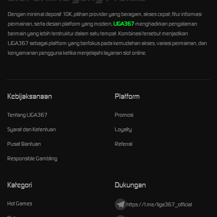
Dengan minimal deposit 10K, pilihan provider yang beragam, akses cepat, fitur informasi
permainan, serta desain platform yang modern,
LIGA367
menghadirkan pengalaman
bermain yang lebih terstruktur dalam satu tempat. Kombinasi tersebut menjadikan
LIGA367 sebagai platform yang berfokus pada kemudahan akses, variasi permainan, dan
kenyamanan pengguna ketika menjelajahi layanan slot online.
Kebijaksanaan
Platform
Tentang LIGA367
Promosi
Syarat dan Ketentuan
Loyalty
Pusat Bantuan
Referral
Responsible Gambling
Kategori
Dukungan
Hot Games
https://t.me/liga367_official