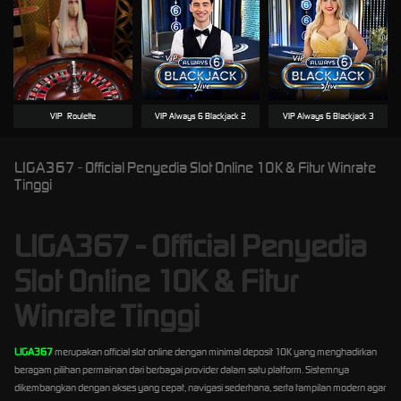
VIP_Roulette
VIP Always 6 Blackjack 2
VIP Always 6 Blackjack 3
LIGA367 - Official Penyedia Slot Online 10K & Fitur Winrate
Tinggi
LIGA367 - Official Penyedia
Slot Online 10K & Fitur
Winrate Tinggi
LIGA367
merupakan official slot online dengan minimal deposit 10K yang menghadirkan
beragam pilihan permainan dari berbagai provider dalam satu platform. Sistemnya
dikembangkan dengan akses yang cepat, navigasi sederhana, serta tampilan modern agar