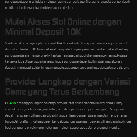
pengguna dapat menjelajahi kategori game dan berbagai fitur yang tersedia dengan lebih
praktis melalui perangkat mobile maupun desktop.
Mulai Akses Slot Online dengan
Minimal Deposit 10K
Salah satu konsep yang ditawarkan
LIGA367
adalah akses permainan dengan minimal
deposit mulai dari 10K. Nominal awal yang relatif terjangkau memberikan fleksibilitas bagi
pengguna dalam mengatur aktivitas bermain sesuai kebutuhan masing-masing. Proses
transaksi juga dibuat sederhana sehingga pengguna dapat lebih mudah melakukan
deposit, mengecek saldo, hingga mengakses permainan yang tersedia pada satu sistem.
Provider Lengkap dengan Variasi
Game yang Terus Berkembang
LIGA367
menggabungkan berbagai provider slot online dengan koleksi game yang
memiliki tema, mekanisme, volatilitas, serta fitur permainan yang beragam. Pengguna
dapat menjelajahi pilihan game klasik hingga rilisan dengan desain modern tanpa harus
berpindah platform. Ketersediaan banyak provider juga memberikan pilihan yang lebih luas
bagi pengguna untuk menemukan permainan sesuai gaya dan preferensi mereka.