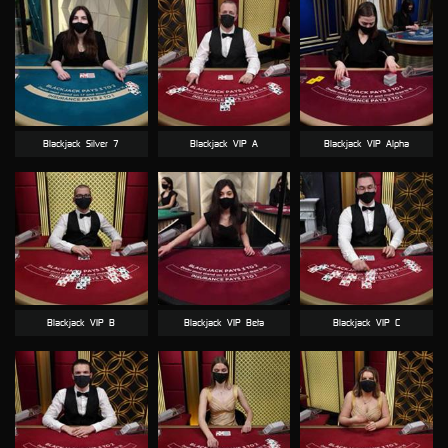
Blackjack_Silver_7
Blackjack_VIP_A
Blackjack_VIP_Alpha
Blackjack_VIP_B
Blackjack_VIP_Beta
Blackjack_VIP_C