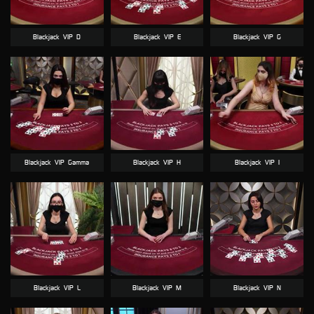
Blackjack_VIP_D
Blackjack_VIP_E
Blackjack_VIP_G
Blackjack_VIP_Gamma
Blackjack_VIP_H
Blackjack_VIP_I
Blackjack_VIP_L
Blackjack_VIP_M
Blackjack_VIP_N