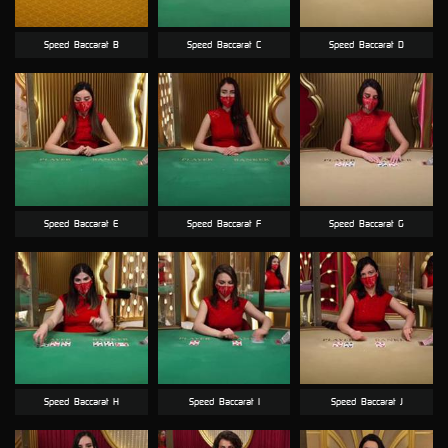
Speed_Baccarat_B
Speed_Baccarat_C
Speed_Baccarat_D
Speed_Baccarat_E
Speed_Baccarat_F
Speed_Baccarat_G
Speed_Baccarat_H
Speed_Baccarat_I
Speed_Baccarat_J