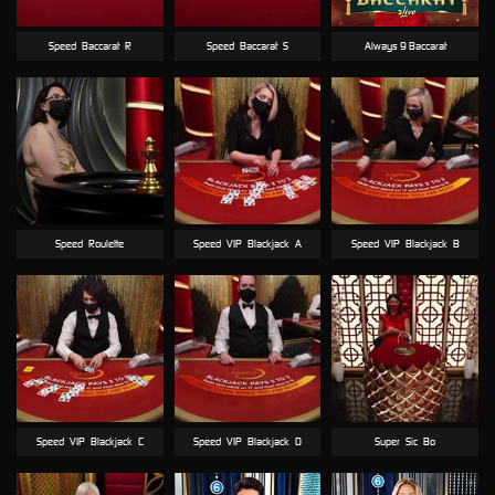
Speed_Baccarat_R
Speed_Baccarat_S
Always 9 Baccarat
Speed_Roulette
Speed_VIP_Blackjack_A
Speed_VIP_Blackjack_B
Speed_VIP_Blackjack_C
Speed_VIP_Blackjack_D
Super_Sic_Bo