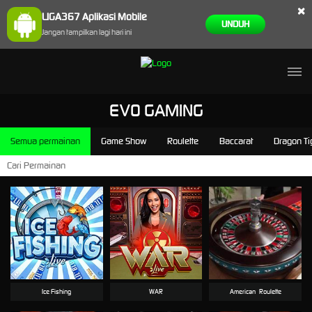
×
LIGA367 Aplikasi Mobile
UNDUH
Jangan tampilkan lagi hari ini
EVO GAMING
Semua permainan
Game Show
Roulette
Baccarat
Dragon Ti
Ice Fishing
WAR
American_Roulette