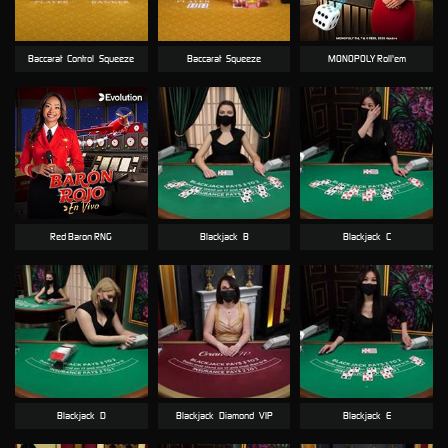
Baccarat_Control_Squeeze
Baccarat_Squeeze
MONOPOLY Roll'em
Red Baron RNG
Blackjack_B
Blackjack_C
Blackjack_D
Blackjack_Diamond_VIP
Blackjack_E