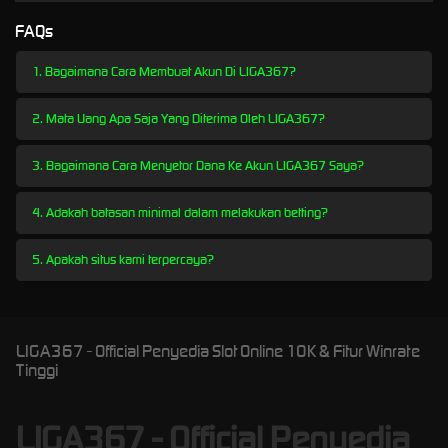
FAQs
1. Bagaimana Cara Membuat Akun Di LIGA367?
2. Mata Uang Apa Saja Yang Diterima Oleh LIGA367?
3. Bagaimana Cara Menyetor Dana Ke Akun LIGA367 Saya?
4. Adakah batasan minimal dalam melakukan betting?
5. Apakah situs kami terpercaya?
LIGA367 - Official Penyedia Slot Online 10K & Fitur Winrate
Tinggi
LIGA367 - Official Penyedia