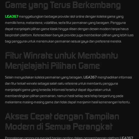
Game yang Terus Berkembang
LIGA367
menggabungkan berbagai provider slot online dengan koleksi game yang
memiliki tema, mekanisme, volatilitas, serta fitur permainan yang beragam. Pengguna
dapat menjelajahi pilihan game klasik hingga rilisan dengan desain modern tanpa harus
berpindah platform. Ketersediaan banyak provider juga memberikan pilihan yang lebih luas
bagi pengguna untuk menemukan permainan sesuai gaya dan preferensi mereka.
Fitur Winrate untuk Membantu
Menjelajahi Pilihan Game
Selain menyediakan koleksi permainan yang beragam,
LIGA367
menghadirkan informasi
dan fitur terkait winrate sebagai salah satu referensi untuk membantu pengguna
menjelajahi game yang tersedia. Informasi tersebut dapat digunakan untuk
membandingkan pilihan permainan, namun hasil setiap sesi tetap bergantung pada
mekanisme masing-masing game dan tidak dapat menjamin hasil kemenangan tertentu.
Akses Cepat dengan Tampilan
Modern di Semua Perangkat
Pengalaman pengguna menjadi bagian penting dalam pengembangan platform
LIGA367
.