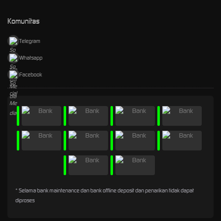
Komunitas
Telegram
Whatsapp
Facebook
* Selama bank maintenance dan bank offline deposit dan penarikan tidak dapat
diproses