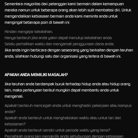
Sementara mayoritas dari pelanggan kami bermain dalam kemampuan
mereka namun untuk beberapa orang akan lebih sulit membatasi diri. Untuk
mengendalikan kebiasaan bermain anda kami meminta anda untuk
mengingat beberapa poin di bawah ini:
Hindari mengejar kekalahan.
Hanya bertaruh jika anda yakin dapat menutup kekalahan anda.
Selalu perhatikan waktu dan mengamati penggunaan dana anda.
Jika anda ingin berbicara dengan seseorang yang berkaitan dengan taruhan
anda, silahkan hubungi satu dari organisasi yang tertera di bawah ini.
APAKAH ANDA MEMILIKI MASALAH?
Jika taruhan anda berdampak buruk terhadap hidup anda atau hidup orang
lain, maka pertanyaan berikut mungkin dapat membantu anda untuk
mengenali.
Apakah bertaruh mencegah anda untuk menghadiri pekerjaan atau kampus
anda?
Apakah anda bertaruh untuk menghabiskan waktu atau untuk lari dari
kebosanan?
Apakah anda bertaruh sendiri untuk periode waktu yang lama?
Pernahkah orang lain mengkritik anda sehubungan dengan kebiasaan