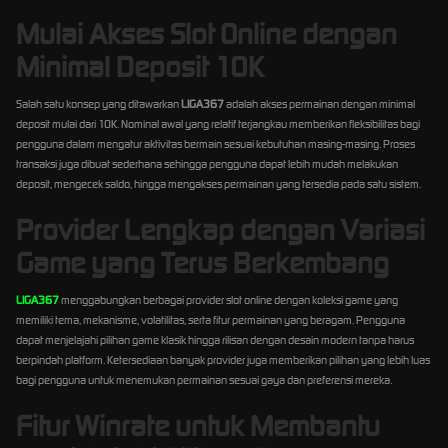
Mulai Akses Slot Online dengan
Minimal Deposit 10K
Salah satu konsep yang ditawarkan
LIGA367
adalah akses permainan dengan minimal
deposit mulai dari 10K. Nominal awal yang relatif terjangkau memberikan fleksibilitas bagi
pengguna dalam mengatur aktivitas bermain sesuai kebutuhan masing-masing. Proses
transaksi juga dibuat sederhana sehingga pengguna dapat lebih mudah melakukan
deposit, mengecek saldo, hingga mengakses permainan yang tersedia pada satu sistem.
Provider Lengkap dengan Variasi
Game yang Terus Berkembang
LIGA367
menggabungkan berbagai provider slot online dengan koleksi game yang
memiliki tema, mekanisme, volatilitas, serta fitur permainan yang beragam. Pengguna
dapat menjelajahi pilihan game klasik hingga rilisan dengan desain modern tanpa harus
berpindah platform. Ketersediaan banyak provider juga memberikan pilihan yang lebih luas
bagi pengguna untuk menemukan permainan sesuai gaya dan preferensi mereka.
Fitur Winrate untuk Membantu