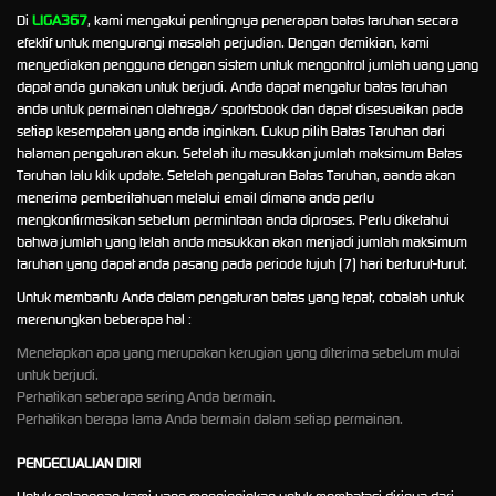
Di
LIGA367
, kami mengakui pentingnya penerapan batas taruhan secara
efektif untuk mengurangi masalah perjudian. Dengan demikian, kami
menyediakan pengguna dengan sistem untuk mengontrol jumlah uang yang
dapat anda gunakan untuk berjudi. Anda dapat mengatur batas taruhan
anda untuk permainan olahraga/ sportsbook dan dapat disesuaikan pada
setiap kesempatan yang anda inginkan. Cukup pilih Batas Taruhan dari
halaman pengaturan akun. Setelah itu masukkan jumlah maksimum Batas
Taruhan lalu klik update. Setelah pengaturan Batas Taruhan, aanda akan
menerima pemberitahuan melalui email dimana anda perlu
mengkonfirmasikan sebelum permintaan anda diproses. Perlu diketahui
bahwa jumlah yang telah anda masukkan akan menjadi jumlah maksimum
taruhan yang dapat anda pasang pada periode tujuh (7) hari berturut-turut.
Untuk membantu Anda dalam pengaturan batas yang tepat, cobalah untuk
merenungkan beberapa hal :
Menetapkan apa yang merupakan kerugian yang diterima sebelum mulai
untuk berjudi.
Perhatikan seberapa sering Anda bermain.
Perhatikan berapa lama Anda bermain dalam setiap permainan.
PENGECUALIAN DIRI