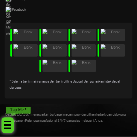
Facebook
* Selama bank maintenance dan bank offline deposit dan penarikan tidak dapat
diproses
Tap Me !
©2026 LIGA367 menawarkan berbagai macam provider pilihan terbaik dan didukung
oleh Layanan Pelanggan profesional 24/7 yang siap melayani Anda.