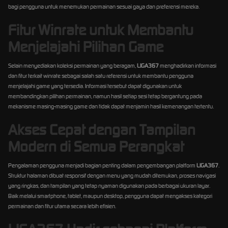
bagi pengguna untuk menemukan permainan sesuai gaya dan preferensi mereka.
Fitur Winrate untuk Membantu
Menjelajahi Pilihan Game
Selain menyediakan koleksi permainan yang beragam,
LIGA367
menghadirkan informasi
dan fitur terkait winrate sebagai salah satu referensi untuk membantu pengguna
menjelajahi game yang tersedia. Informasi tersebut dapat digunakan untuk
membandingkan pilihan permainan, namun hasil setiap sesi tetap bergantung pada
mekanisme masing-masing game dan tidak dapat menjamin hasil kemenangan tertentu.
Akses Cepat dengan Tampilan
Modern di Semua Perangkat
Pengalaman pengguna menjadi bagian penting dalam pengembangan platform
LIGA367
.
Struktur halaman dibuat responsif dengan menu yang mudah ditemukan, proses navigasi
yang ringkas, dan tampilan yang tetap nyaman digunakan pada berbagai ukuran layar.
Baik melalui smartphone, tablet, maupun desktop, pengguna dapat mengakses kategori
permainan dan fitur utama secara lebih efisien.