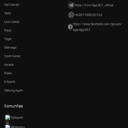
Hot Games
https://t.me/liga367_official
Slots
+6287769520722
Live Casino
https://www.facebook.com/groups/
agenliga367
Race
Togel
Olahraga
Crash Game
Arcade
Poker
E-Sports
Sabung Ayam
Komunitas
Telegram
Whatsapp