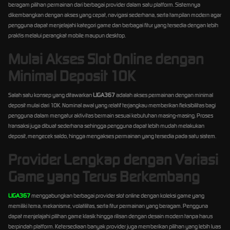
beragam pilihan permainan dari berbagai provider dalam satu platform. Sistemnya
dikembangkan dengan akses yang cepat, navigasi sederhana, serta tampilan modern agar
pengguna dapat menjelajahi kategori game dan berbagai fitur yang tersedia dengan lebih
praktis melalui perangkat mobile maupun desktop.
Mulai Akses Slot Online dengan
Minimal Deposit 10K
Salah satu konsep yang ditawarkan
LIGA367
adalah akses permainan dengan minimal
deposit mulai dari 10K. Nominal awal yang relatif terjangkau memberikan fleksibilitas bagi
pengguna dalam mengatur aktivitas bermain sesuai kebutuhan masing-masing. Proses
transaksi juga dibuat sederhana sehingga pengguna dapat lebih mudah melakukan
deposit, mengecek saldo, hingga mengakses permainan yang tersedia pada satu sistem.
Provider Lengkap dengan Variasi
Game yang Terus Berkembang
LIGA367
menggabungkan berbagai provider slot online dengan koleksi game yang
memiliki tema, mekanisme, volatilitas, serta fitur permainan yang beragam. Pengguna
dapat menjelajahi pilihan game klasik hingga rilisan dengan desain modern tanpa harus
berpindah platform. Ketersediaan banyak provider juga memberikan pilihan yang lebih luas